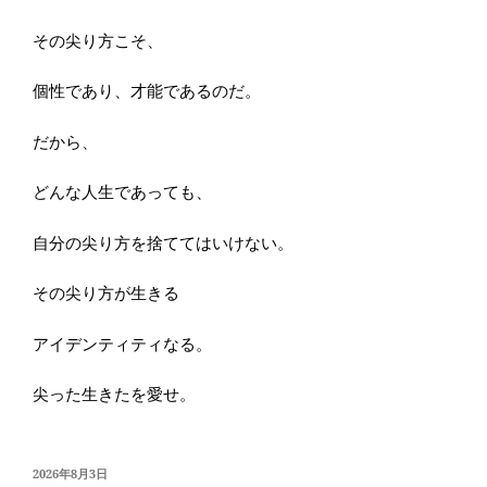
その尖り方こそ、
個性であり、才能であるのだ。
だから、
どんな人生であっても、
自分の尖り方を捨ててはいけない。
その尖り方が生きる
アイデンティティなる。
尖った生きたを愛せ。
投
2026年8月3日