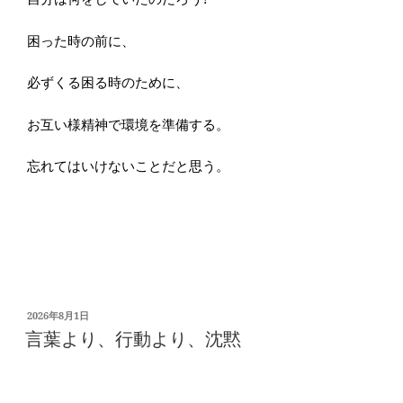
困った時の前に、
必ずくる困る時のために、
お互い様精神で環境を準備する。
忘れてはいけないことだと思う。
投
2026年8月1日
稿
言葉より、行動より、沈黙
日: