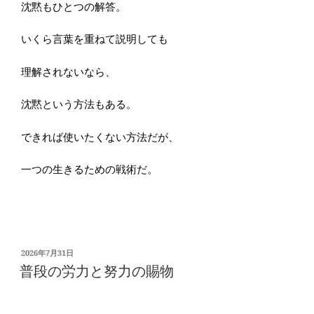
沈黙もひとつの解答。
いくら言葉を重ねて説明しても
理解されないなら、
沈黙という方法もある。
できれば使いたくない方法だが、
一つの生きるための戦術だ。
投
2026年7月31日
稿
普段の労力と努力の賜物
日: