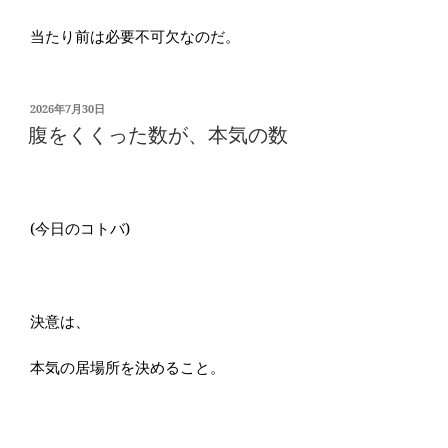
当たり前は必要不可欠なのだ。
投
2026年7月30日
稿
腹をくくった数が、本気の数
日:
(今日のコトバ)
決意は、
本気の居場所を決めること。