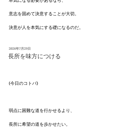
意志を固めて決意することが大切。
決意が人を本気にする礎になるのだ。
投
2026年7月29日
稿
長所を味方につける
日:
(今日のコトバ)
弱点に困難な道を行かせるより、
長所に希望の道を歩かせたい。