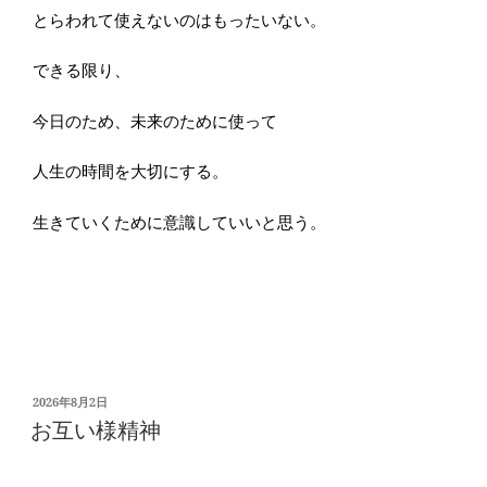
とらわれて使えないのはもったいない。
できる限り、
今日のため、未来のために使って
人生の時間を大切にする。
生きていくために意識していいと思う。
投
2026年8月2日
稿
お互い様精神
日: