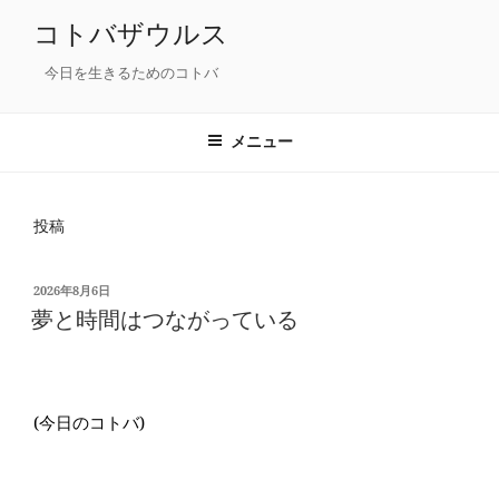
コ
コトバザウルス
ン
テ
今日を生きるためのコトバ
ン
ツ
メニュー
へ
ス
キ
投稿
ッ
プ
投
2026年8月6日
稿
夢と時間はつながっている
日:
(今日のコトバ)