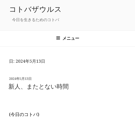
コ
コトバザウルス
ン
テ
今日を生きるためのコトバ
ン
ツ
メニュー
へ
ス
キ
日: 2024年5月13日
ッ
プ
投
2024年5月13日
稿
新人、またとない時間
日:
(今日のコトバ)