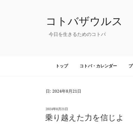
コ
ン
コトバザウルス
テ
ン
ツ
今日を生きるためのコトバ
へ
ス
キ
ッ
トップ
コトバ・カレンダー
プ
プ
日: 2024年8月21日
投
2024年8月21日
稿
乗り越えた力を信じよ
日: