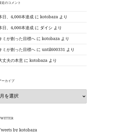
最近のコメント
本日、4,000本達成
に
kotobaza
より
本日、4,000本達成
に
ダイシ
より
キミが創った目標へ
に
kotobaza
より
キミが創った目標へ
に
until600331
より
大丈夫の本意
に
kotobaza
より
アーカイブ
ア
ー
カ
イ
ブ
TWITTER
Tweets by kotobaza