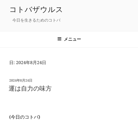
コ
コトバザウルス
ン
テ
今日を生きるためのコトバ
ン
ツ
メニュー
へ
ス
キ
日: 2024年8月24日
ッ
プ
投
2024年8月24日
稿
運は自力の味方
日:
(今日のコトバ)