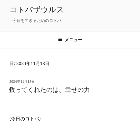
コ
コトバザウルス
ン
テ
今日を生きるためのコトバ
ン
ツ
メニュー
へ
ス
キ
日: 2024年11月18日
ッ
プ
投
2024年11月18日
稿
救ってくれたのは、幸せの力
日:
(今日のコトバ)