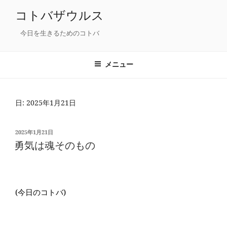
コ
コトバザウルス
ン
テ
今日を生きるためのコトバ
ン
ツ
メニュー
へ
ス
キ
日: 2025年1月21日
ッ
プ
投
2025年1月21日
稿
勇気は魂そのもの
日:
(今日のコトバ)