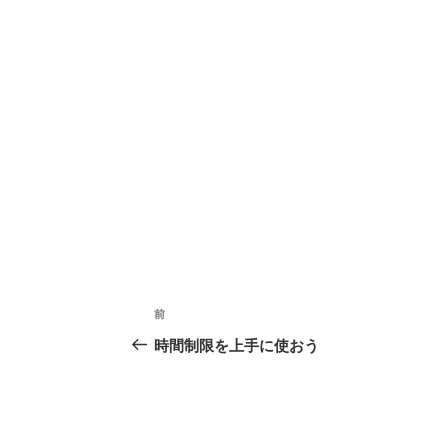
ウ
で
開
き
ま
す
)
投
前
過
稿
去
時間制限を上手に使おう
の
ナ
投
ビ
稿