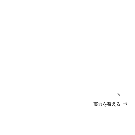
次
次
の
実力を蓄える
投
稿