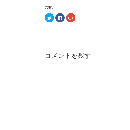
共有:
ク
F
ク
リ
a
リ
ッ
c
ッ
ク
e
ク
し
b
し
て
o
て
T
o
G
w
k
o
i
で
o
t
共
g
t
有
l
コメントを残す
e
す
e
r
る
+
で
に
で
共
は
共
有
ク
有
(
リ
(
新
ッ
新
し
ク
し
い
し
い
ウ
て
ウ
ィ
く
ィ
ン
だ
ン
ド
さ
ド
ウ
い
ウ
で
(
で
開
新
開
き
し
き
ま
い
ま
す
ウ
す
)
ィ
)
ン
ド