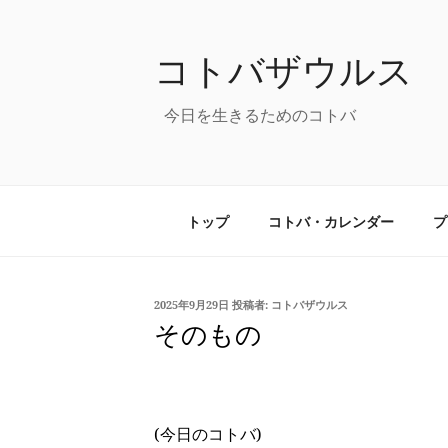
コ
ン
コトバザウルス
テ
ン
ツ
今日を生きるためのコトバ
へ
ス
キ
ッ
トップ
コトバ・カレンダー
プ
プ
投
2025年9月29日
投稿者:
コトバザウルス
稿
そのもの
日:
(今日のコトバ)