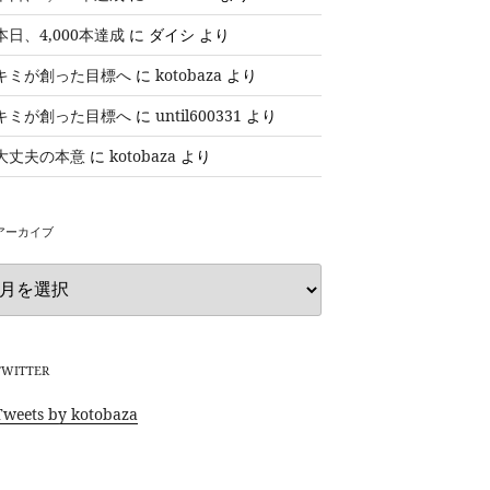
本日、4,000本達成
に
ダイシ
より
キミが創った目標へ
に
kotobaza
より
キミが創った目標へ
に
until600331
より
大丈夫の本意
に
kotobaza
より
アーカイブ
ア
ー
カ
イ
ブ
TWITTER
Tweets by kotobaza