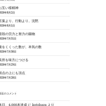
お互い様精神
2026年8月2日
言葉より、行動より、沈黙
2026年8月1日
普段の労力と努力の賜物
2026年7月31日
腹をくくった数が、本気の数
2026年7月30日
長所を味方につける
2026年7月29日
頂点の上にも頂点
2026年7月28日
最近のコメント
本日、4,000本達成
に
kotobaza
より