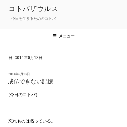
コ
コトバザウルス
ン
テ
今日を生きるためのコトバ
ン
ツ
メニュー
へ
ス
キ
日: 2014年6月13日
ッ
プ
投
2014年6月13日
稿
成仏できない記憶
日:
(今日のコトバ）
忘れものは黙っている。