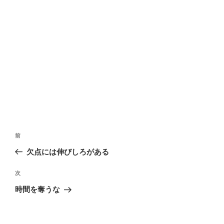
ン
ド
ウ
で
開
き
ま
す
)
投
前
過
稿
去
欠点には伸びしろがある
ナ
の
ビ
投
次
次
ゲ
稿
の
時間を奪うな
ー
投
稿
シ