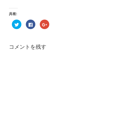
共有:
ク
F
ク
リ
a
リ
ッ
c
ッ
ク
e
ク
し
b
し
て
o
て
T
o
G
コメントを残す
w
k
o
i
で
o
t
共
g
t
有
l
e
す
e
r
る
+
で
に
で
共
は
共
有
ク
有
(
リ
(
新
ッ
新
し
ク
し
い
し
い
ウ
て
ウ
ィ
く
ィ
ン
だ
ン
ド
さ
ド
ウ
い
ウ
で
(
で
開
新
開
き
し
き
ま
い
ま
す
ウ
す
)
ィ
)