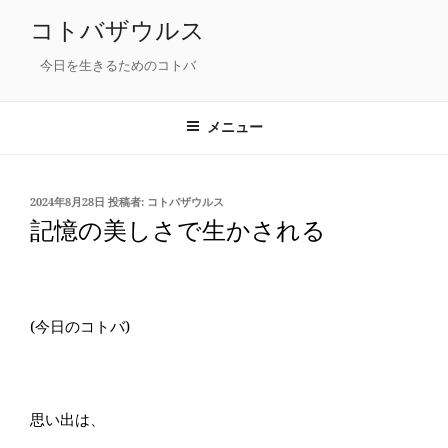
コ
コトバザウルス
ン
テ
今日を生きるためのコトバ
ン
ツ
メニュー
へ
ス
キ
投
2024年8月28日
投稿者:
コトバザウルス
ッ
稿
記憶の美しさで生かされる
プ
日:
(今日のコトバ)
思い出は、