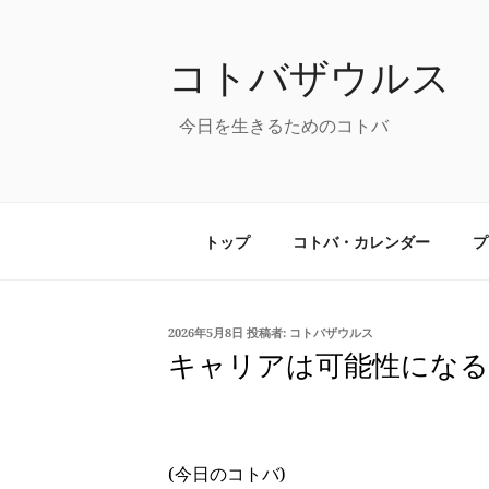
コ
ン
コトバザウルス
テ
ン
ツ
今日を生きるためのコトバ
へ
ス
キ
ッ
トップ
コトバ・カレンダー
プ
プ
投
2026年5月8日
投稿者:
コトバザウルス
稿
キャリアは可能性になる
日:
(今日のコトバ)