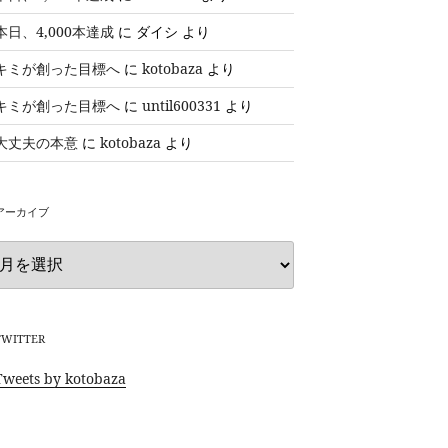
本日、4,000本達成
に
ダイシ
より
キミが創った目標へ
に
kotobaza
より
キミが創った目標へ
に
until600331
より
大丈夫の本意
に
kotobaza
より
アーカイブ
ア
ー
カ
イ
ブ
TWITTER
Tweets by kotobaza