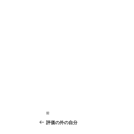
ま
い
ま
す
ウ
す
)
ィ
)
ン
ド
ウ
で
開
き
ま
す
)
投
前
過
稿
去
評価の外の自分
の
ナ