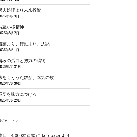
過去処理より未来投資
2026年8月3日
お互い様精神
2026年8月2日
言葉より、行動より、沈黙
2026年8月1日
普段の労力と努力の賜物
2026年7月31日
腹をくくった数が、本気の数
2026年7月30日
長所を味方につける
2026年7月29日
最近のコメント
本日、4,000本達成
に
kotobaza
より