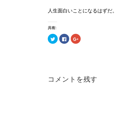
人生面白いことになるはずだ。
共有:
ク
F
ク
リ
a
リ
ッ
c
ッ
ク
e
ク
し
b
し
て
o
て
T
o
G
w
k
o
i
で
o
t
共
g
t
有
l
コメントを残す
e
す
e
r
る
+
で
に
で
共
は
共
有
ク
有
(
リ
(
新
ッ
新
し
ク
し
い
し
い
ウ
て
ウ
ィ
く
ィ
ン
だ
ン
ド
さ
ド
ウ
い
ウ
で
(
で
開
新
開
き
し
き