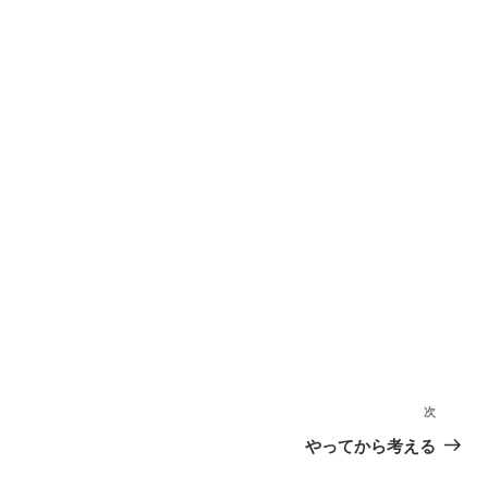
次
次
の
やってから考える
投