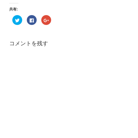
共有:
ク
F
ク
リ
a
リ
ッ
c
ッ
ク
e
ク
し
b
し
て
o
て
T
o
G
コメントを残す
w
k
o
i
で
o
t
共
g
t
有
l
e
す
e
r
る
+
で
に
で
共
は
共
有
ク
有
(
リ
(
新
ッ
新
し
ク
し
い
し
い
ウ
て
ウ
ィ
く
ィ
ン
だ
ン
ド
さ
ド
ウ
い
ウ
で
(
で
開
新
開
き
し
き
ま
い
ま
す
ウ
す
)
ィ
)
ン
ド