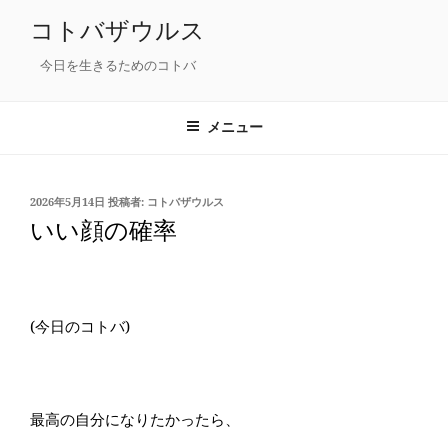
コ
コトバザウルス
ン
テ
今日を生きるためのコトバ
ン
ツ
メニュー
へ
ス
キ
投
2026年5月14日
投稿者:
コトバザウルス
ッ
稿
いい顔の確率
プ
日:
(今日のコトバ)
最高の自分になりたかったら、