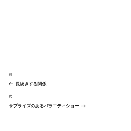
ウ
で
開
き
ま
す
)
投
前
過
稿
去
長続きする関係
ナ
の
ビ
投
次
次
ゲ
稿
の
サプライズのあるバラエティショー
ー
投
稿
シ
ョ