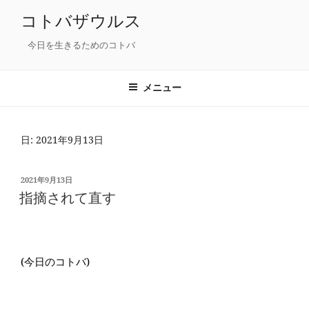
コ
コトバザウルス
ン
テ
今日を生きるためのコトバ
ン
ツ
メニュー
へ
ス
キ
日: 2021年9月13日
ッ
プ
投
2021年9月13日
稿
指摘されて直す
日:
(今日のコトバ)