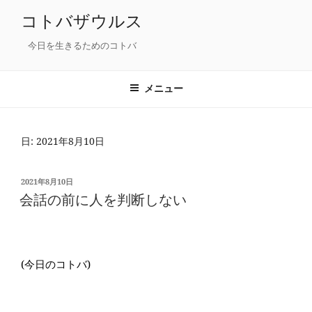
コ
コトバザウルス
ン
テ
今日を生きるためのコトバ
ン
ツ
メニュー
へ
ス
キ
日: 2021年8月10日
ッ
プ
投
2021年8月10日
稿
会話の前に人を判断しない
日:
(今日のコトバ)