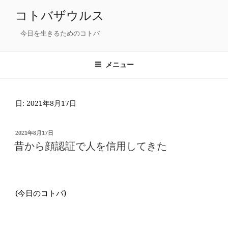
コ
コトバザウルス
ン
テ
今日を生きるためのコトバ
ン
ツ
メニュー
へ
ス
キ
日: 2021年8月17日
ッ
プ
投
2021年8月17日
稿
昔から顔認証で人を信用してきた
日:
(今日のコトバ)