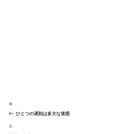
で
(
で
開
新
開
き
し
き
ま
い
ま
す
ウ
す
)
ィ
)
ン
ド
ウ
で
開
き
ま
す
)
投
前
過
稿
去
ひとつの遅刻は多大な迷惑
ナ
の
ビ
投
次
次
稿