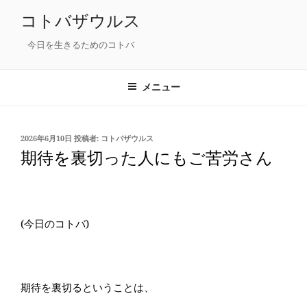
コ
コトバザウルス
ン
テ
今日を生きるためのコトバ
ン
ツ
メニュー
へ
ス
キ
投
2026年6月10日
投稿者:
コトバザウルス
ッ
稿
期待を裏切った人にもご苦労さん
プ
日:
(今日のコトバ)
期待を裏切るということは、