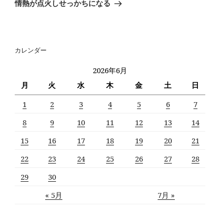
ゲ
の
情熱が点火しせっかちになる
ー
投
稿
シ
ョ
カレンダー
ン
2026年6月
月
火
水
木
金
土
日
1
2
3
4
5
6
7
8
9
10
11
12
13
14
15
16
17
18
19
20
21
22
23
24
25
26
27
28
29
30
« 5月
7月 »