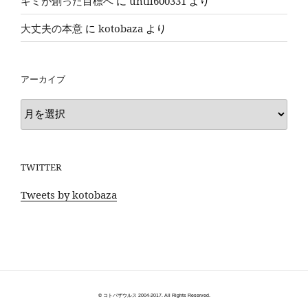
キミが創った目標へ
に
until600331
より
大丈夫の本意
に
kotobaza
より
アーカイブ
ア
ー
カ
イ
TWITTER
ブ
Tweets by kotobaza
© コトバザウルス 2004-2017. All Rights Reserved.