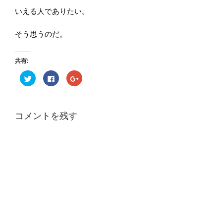
いえる人でありたい。
そう思うのだ。
共有:
ク
F
ク
リ
a
リ
ッ
c
ッ
ク
e
ク
し
b
し
て
o
て
T
o
G
コメントを残す
w
k
o
i
で
o
t
共
g
t
有
l
e
す
e
r
る
+
で
に
で
共
は
共
有
ク
有
(
リ
(
新
ッ
新
し
ク
し
い
し
い
ウ
て
ウ
ィ
く
ィ
ン
だ
ン
ド
さ
ド
ウ
い
ウ